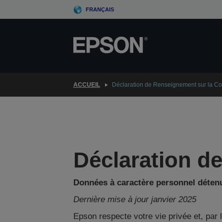
Skip
FRANÇAIS
to
main
content
ACCUEIL
Déclaration de Renseignement sur la Con
Déclaration de
Données à caractère personnel déten
Dernière mise à jour janvier 2025
Epson respecte votre vie privée et, par