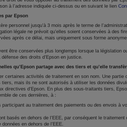
on à l’adresse indiquée ci-dessus ou en suivant le lien
Con
es par Epson
e personnel jusqu’à 3 mois après le terme de l’administrati
ation légale ne prévoit qu’elles soient conservées à des fin
rvées après ce délai, mais uniquement sous forme anonyme
t être conservées plus longtemps lorsque la législation ou 
a défense des droits d’Epson en justice.
elles qu’Epson partage avec des tiers et qu’elle transfè
uer certaines activités de traitement en son nom. Une partie 
tiers, mais ils ne sont autorisés à utiliser les données div
x directives d’Epson. En plus des sous-traitants tiers, Ep
mble de ces dernières, à :
participant au traitement des paiements ou des envois à vot
ont basés en dehors de l’EEE, par conséquent le traitement
de données en dehors de l’EEE.