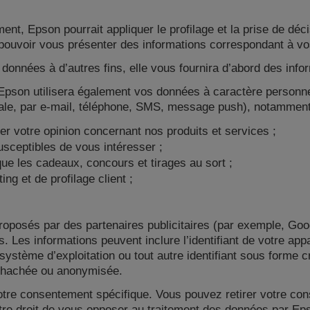
ment, Epson pourrait appliquer le profilage et la prise de dé
 pouvoir vous présenter des informations correspondant à vos
s données à d’autres fins, elle vous fournira d’abord des inf
 Epson utilisera également vos données à caractère personn
rale, par e-mail, téléphone, SMS, message push), notamment 
r votre opinion concernant nos produits et services ;
usceptibles de vous intéresser ;
ue les cadeaux, concours et tirages au sort ;
ng et de profilage client ;
 proposés par des partenaires publicitaires (par exemple, Go
. Les informations peuvent inclure l’identifiant de votre app
 système d’exploitation ou tout autre identifiant sous forme 
e hachée ou anonymisée.
otre consentement spécifique. Vous pouvez retirer votre cons
e droit de vous opposer au traitement des données par Epso