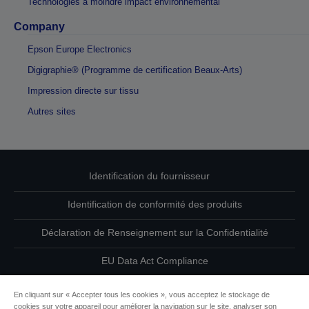
Technologies à moindre impact environnemental
Company
Epson Europe Electronics
Digigraphie® (Programme de certification Beaux-Arts)
Impression directe sur tissu
Autres sites
Identification du fournisseur
Identification de conformité des produits
Déclaration de Renseignement sur la Confidentialité
EU Data Act Compliance
Contactez-nous au sujet de vos données
En cliquant sur « Accepter tous les cookies », vous acceptez le stockage de
cookies sur votre appareil pour améliorer la navigation sur le site, analyser son