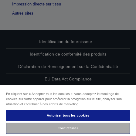
Impression directe sur tissu
Autres sites
Identification du fournisseur
Identification de conformité des produits
Déclaration de Renseignement sur la Confidentialité
EU Data Act Compliance
Contactez-nous au sujet de vos données
En cliquant sur « Accepter tous les cookies », vous acceptez le stockage de
cookies sur votre appareil pour améliorer la navigation sur le site, analyser son
Informations sur les cookies
utilisation et contribuer à nos efforts de marketing.
Autoriser tous les cookies
L’engagement d’Epson pour l’accessibilité
Tout refuser
Copyright © 2026 Seiko Epson