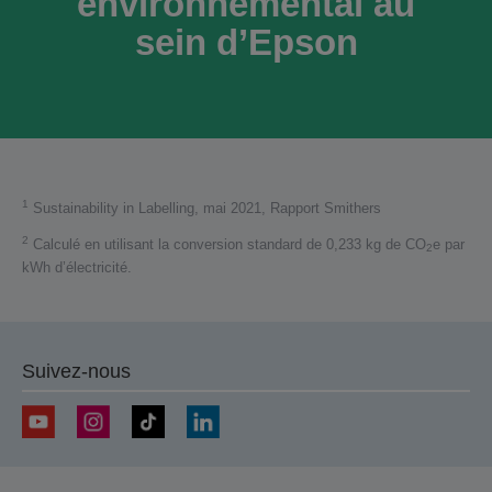
environnemental au
sein d’Epson
1
Sustainability in Labelling, mai 2021, Rapport Smithers
2
Calculé en utilisant la conversion standard de 0,233 kg de CO
e par
2
kWh d’électricité.
Suivez-nous