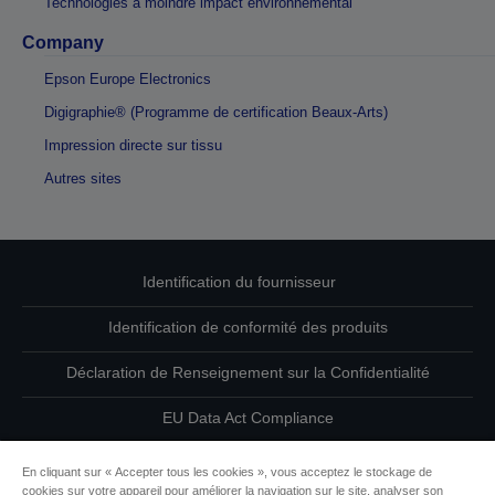
Technologies à moindre impact environnemental
Company
Epson Europe Electronics
Digigraphie® (Programme de certification Beaux-Arts)
Impression directe sur tissu
Autres sites
Identification du fournisseur
Identification de conformité des produits
Déclaration de Renseignement sur la Confidentialité
EU Data Act Compliance
Contactez-nous au sujet de vos données
En cliquant sur « Accepter tous les cookies », vous acceptez le stockage de
cookies sur votre appareil pour améliorer la navigation sur le site, analyser son