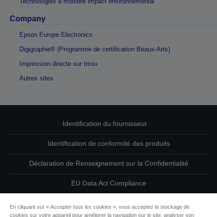
Technologies à moindre impact environnemental
Company
Epson Europe Electronics
Digigraphie® (Programme de certification Beaux-Arts)
Impression directe sur tissu
Autres sites
Identification du fournisseur
Identification de conformité des produits
Déclaration de Renseignement sur la Confidentialité
EU Data Act Compliance
Contactez-nous au sujet de vos données
En cliquant sur « Accepter tous les cookies », vous acceptez le stockage de
cookies sur votre appareil pour améliorer la navigation sur le site, analyser son