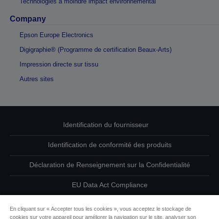
Technologies à moindre impact environnemental
Company
Epson Europe Electronics
Digigraphie® (Programme de certification Beaux-Arts)
Impression directe sur tissu
Autres sites
Identification du fournisseur
Identification de conformité des produits
Déclaration de Renseignement sur la Confidentialité
EU Data Act Compliance
Contactez-nous au sujet de vos données
En cliquant sur « Accepter tous les cookies », vous acceptez le stockage de
cookies sur votre appareil pour améliorer la navigation sur le site, analyser son