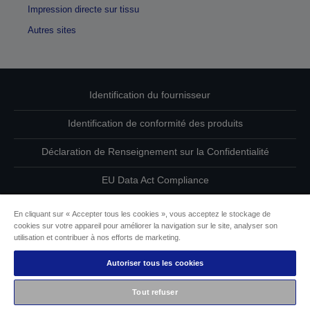
Impression directe sur tissu
Autres sites
Identification du fournisseur
Identification de conformité des produits
Déclaration de Renseignement sur la Confidentialité
EU Data Act Compliance
Contactez-nous au sujet de vos données
En cliquant sur « Accepter tous les cookies », vous acceptez le stockage de
cookies sur votre appareil pour améliorer la navigation sur le site, analyser son
Informations sur les cookies
utilisation et contribuer à nos efforts de marketing.
Autoriser tous les cookies
L’engagement d’Epson pour l’accessibilité
Tout refuser
Copyright © 2026 Seiko Epson