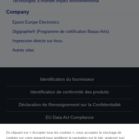
Technologies à moindre impact environnemental
Company
Epson Europe Electronics
Digigraphie® (Programme de certification Beaux-Arts)
Impression directe sur tissu
Autres sites
Identification du fournisseur
Identification de conformité des produits
Déclaration de Renseignement sur la Confidentialité
EU Data Act Compliance
Contactez-nous au sujet de vos données
En cliquant sur « Accepter tous les cookies », vous acceptez le stockage de
cookies sur votre appareil pour améliorer la navigation sur le site, analyser son