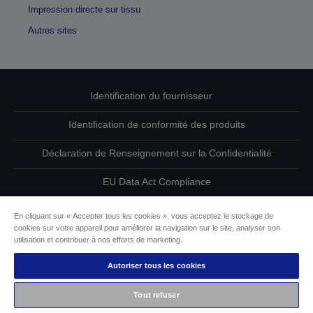
Impression directe sur tissu
Autres sites
Identification du fournisseur
Identification de conformité des produits
Déclaration de Renseignement sur la Confidentialité
EU Data Act Compliance
Contactez-nous au sujet de vos données
En cliquant sur « Accepter tous les cookies », vous acceptez le stockage de
cookies sur votre appareil pour améliorer la navigation sur le site, analyser son
Informations sur les cookies
utilisation et contribuer à nos efforts de marketing.
Autoriser tous les cookies
L’engagement d’Epson pour l’accessibilité
Tout refuser
Copyright © 2026 Seiko Epson