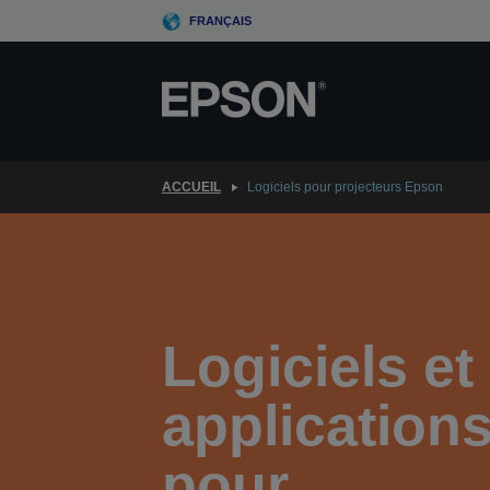
Skip
FRANÇAIS
to
main
content
ACCUEIL
Logiciels pour projecteurs Epson
Logiciels et
application
pour