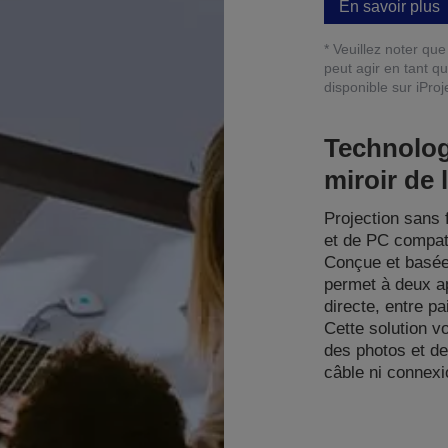
En savoir plus
* Veuillez noter qu
peut agir en tant q
disponible sur iPro
Technolog
miroir de 
Projection sans f
et de PC compati
Conçue et basée 
permet à deux ap
directe, entre pa
Cette solution v
des photos et de
câble ni connexi