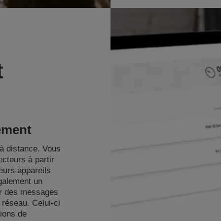
t
ement
à distance. Vous
ecteurs à partir
eurs appareils
également un
yer des messages
 réseau. Celui-ci
tions de