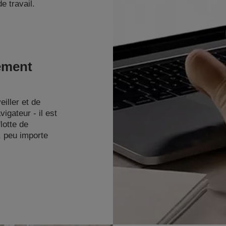
e travail.
ement
iller et de
igateur - il est
lotte de
, peu importe