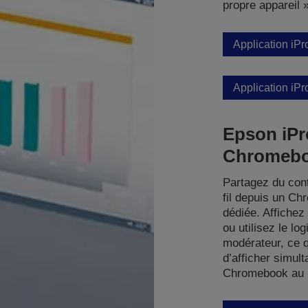
propre appareil »
Application iPr
Application iP
Epson iPr
Chromeb
Partagez du con
fil depuis un Ch
dédiée. Affiche
ou utilisez le lo
modérateur, ce q
d’afficher simul
Chromebook au