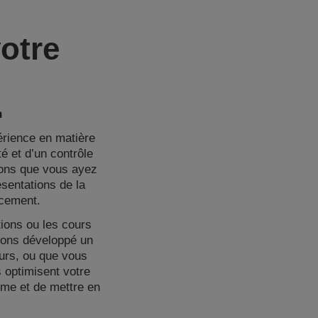
votre
n
périence en matière
té et d’un contrôle
nons que vous ayez
ésentations de la
acement.
ions ou les cours
avons développé un
eurs, ou que vous
 optimisent votre
ême et de mettre en