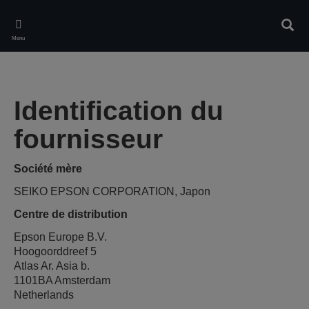
Skip
to
Rech
main
Menu
content
Identification du
fournisseur
Société mère
SEIKO EPSON CORPORATION, Japon
Centre de distribution
Epson Europe B.V.
Hoogoorddreef 5
Atlas Ar. Asia b.
1101BA Amsterdam
Netherlands