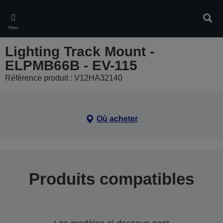
Skip
to
Rech
main
Menu
content
Lighting Track Mount -
ELPMB66B - EV-115
Référence produit : V12HA32140
Où acheter
Produits compatibles