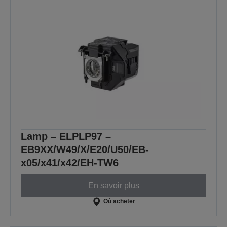
Lamp – ELPLP97 –
EB9XX/W49/X/E20/U50/EB-
x05/x41/x42/EH-TW6
En savoir plus
Où acheter