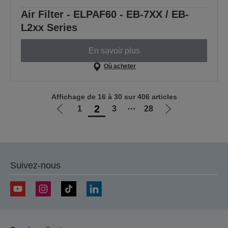
Air Filter - ELPAF60 - EB-7XX / EB-
L2xx Series
En savoir plus
Où acheter
Affichage de 16 à 30 sur 406 articles
2
1
3
⋯
28
Aller
Aller
à
à
la
la
page
page
précédente
suivante
Suivez-nous