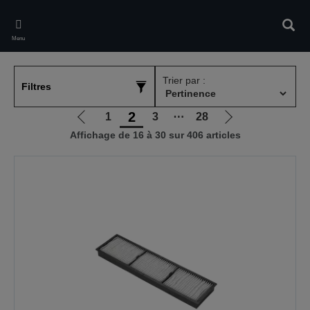
Skip
to
Rech
main
Menu
content
Trier par :
Filtres
2
1
3
⋯
28
Aller
Aller
Affichage de 16 à 30 sur 406 articles
à
à
la
la
page
page
précédente
suivante