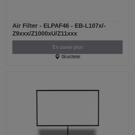
Air Filter - ELPAF46 - EB-L107x/-
Z9xxx/Z1000xU/Z11xxx
En savoir plus
Où acheter