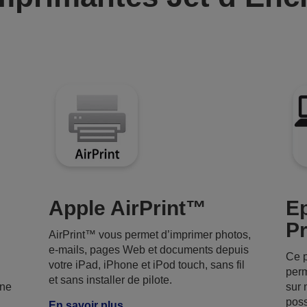
Apple AirPrint™
E
Pr
AirPrint™ vous permet d’imprimer photos,
e-mails, pages Web et documents depuis
Ce p
votre iPad, iPhone et iPod touch, sans fil
perm
et sans installer de pilote.
une
sur 
poss
En savoir plus