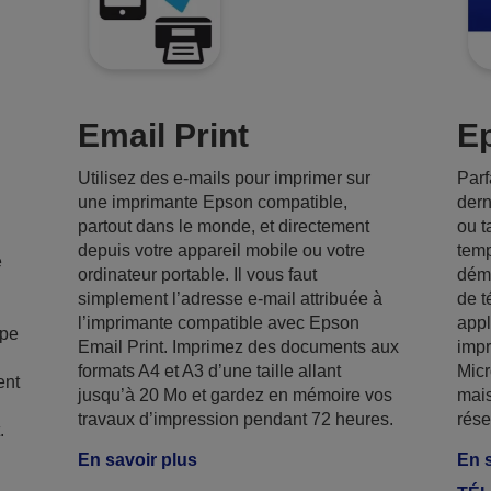
Email Print
Ep
Utilisez des e-mails pour imprimer sur
Parf
une imprimante Epson compatible,
dern
partout dans le monde, et directement
ou t
depuis votre appareil mobile ou votre
temp
e
ordinateur portable. Il vous faut
déma
simplement l’adresse e-mail attribuée à
de t
l’imprimante compatible avec Epson
appl
ype
Email Print. Imprimez des documents aux
imp
formats A4 et A3 d’une taille allant
Micr
ent
jusqu’à 20 Mo et gardez en mémoire vos
mais
travaux d’impression pendant 72 heures.
rése
.
En savoir plus
En s