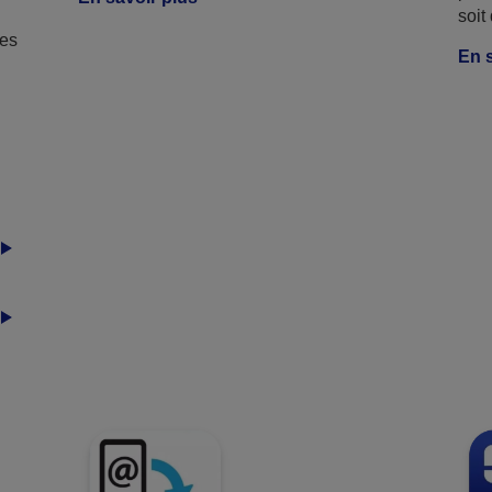
soit
des
En s