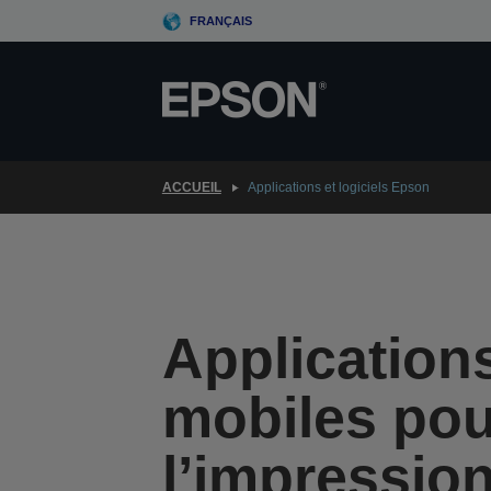
Skip
FRANÇAIS
to
main
content
ACCUEIL
Applications et logiciels Epson
Application
mobiles pou
l’impression