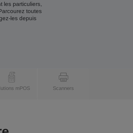
 les particuliers,
. Parcourez toutes
rgez-les depuis
lutions mPOS
Scanners
re