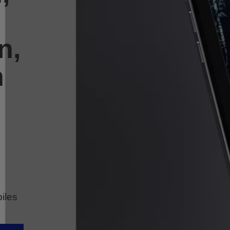
n,
n
iles