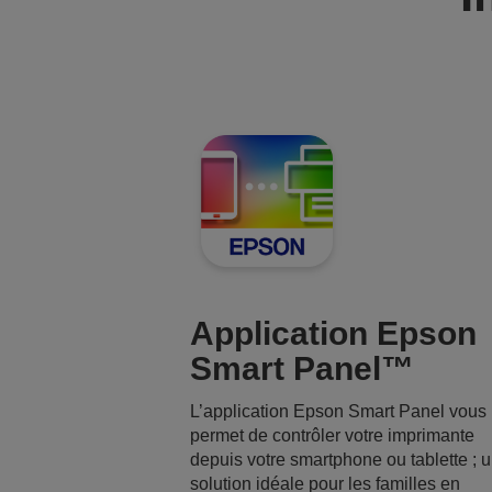
a
a
c
c
t
t
u
u
e
e
l
l
:
:
Application Epson
Smart Panel™
L’application Epson Smart Panel vous
permet de contrôler votre imprimante
depuis votre smartphone ou tablette ; 
solution idéale pour les familles en