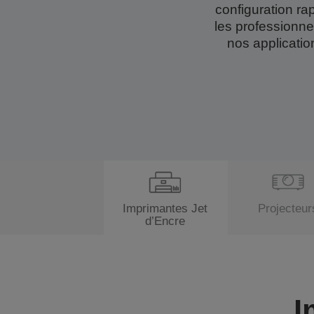
configuration rap
les professionnel
nos applicatio
o
o
n
n
Imprimantes Jet
Projecteur
d’Encre
g
g
l
l
e
e
I
t
t