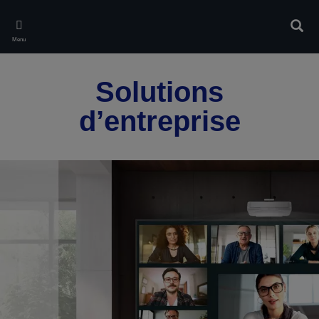
Skip
to
Rech
main
Menu
content
Solutions
d’entreprise