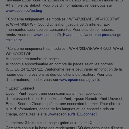
moyenne ESAT obtenue au test de la catégorie Bureau en mode recto
A4 simple par défaut. Pour plus d’informations, rendez-vous sur
www.epson.eu/testing
² Concerne uniquement les modèles : WF-4720DWF, WF-4730DTWF
et WF-4740DTWF. Coût d’utilisation jusqu’à 50 % inférieur aux
imprimantes laser couleur concurrentes Pour plus d’informations,
rendez-vous sur
www.epson.eu/fr_EU/verticals/workforce-pro/savings-
calculator
³ Concerne uniquement les modèles : WF-4720DWF,WF-4730DTWF et
WF-4740DTWF.
Autonomie en nombre de pages
Autonomie approximative en nombre de pages selon les normes
ISO/IEC 24711/24712. L’autonomie réelle peut varier en fonction de la
nature des impressions et des conditions d’utilisation. Pour plus
d’informations, rendez-vous sur
www.epson.eu/pageyield
⁴ Epson Connect
Epson iPrint requiert une connexion sans fil et l’application
d’impression Epson. Epson Email Print, Epson Remote Print Driver et
Epson Scan-to-Cloud requièrent une connexion Internet. Pour obtenir
plus d’informations, connaître les langues et les appareils pris en
charge, consultez le site
www.epson.eu/fr_EU/connect
⁵ Imprimez 3 fois plus de pages grâce aux encres XL
Comparaison sur la base des rendements ISO des cartouches d’encre