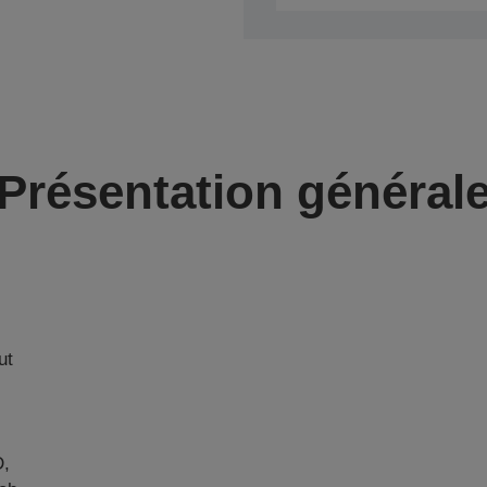
Présentation général
ut
D,