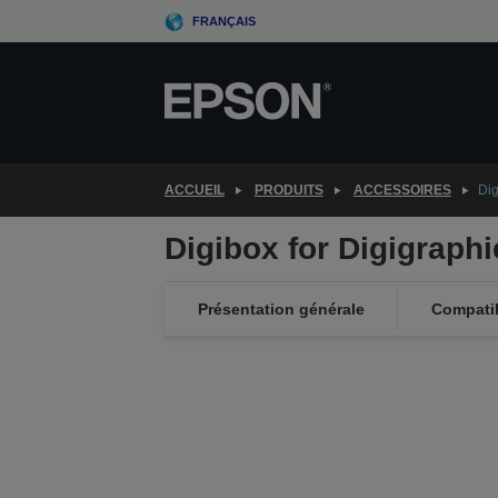
Skip
FRANÇAIS
to
main
content
ACCUEIL
PRODUITS
ACCESSOIRES
Dig
Digibox for Digigraphi
Présentation générale
Compatib