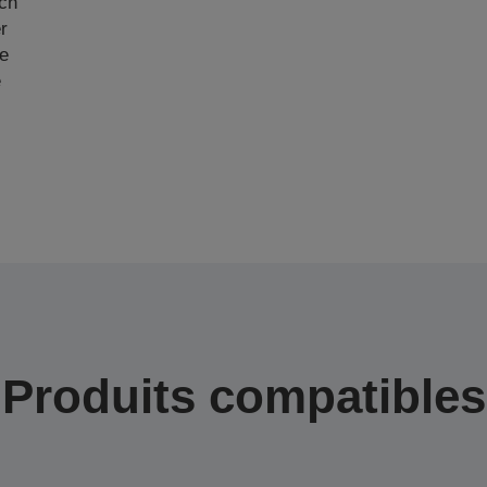
ch
r
he
e
Produits compatibles