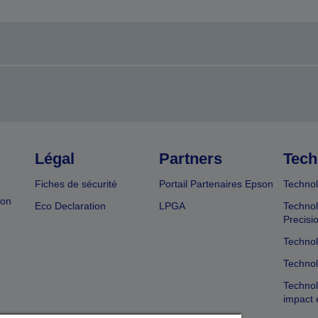
Légal
Partners
Tech
Fiches de sécurité
Portail Partenaires Epson
Technol
ion
Eco Declaration
LPGA
Technol
Precisi
Technol
Technol
Technol
impact 