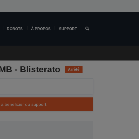
ROBOTS
À PROPOS
SUPPORT
MB - Blisterato
Arrêté
 à bénéficier du support.