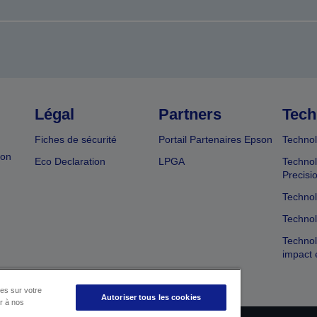
Légal
Partners
Tech
Fiches de sécurité
Portail Partenaires Epson
Technol
ion
Eco Declaration
LPGA
Technol
Precisi
Technol
Technol
Technol
impact 
es sur votre
Autoriser tous les cookies
er à nos