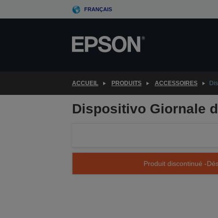
Skip
FRANÇAIS
to
main
content
ACCUEIL
PRODUITS
ACCESSOIRES
Dis
Dispositivo Giornale 
Produit discontinué -Dés