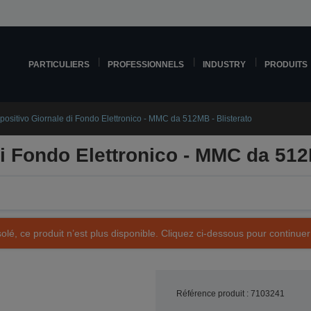
PARTICULIERS
PROFESSIONNELS
INDUSTRY
PRODUITS
positivo Giornale di Fondo Elettronico - MMC da 512MB - Blisterato
di Fondo Elettronico - MMC da 512
olé, ce produit n’est plus disponible. Cliquez ci-dessous pour continuer
Référence produit : 7103241