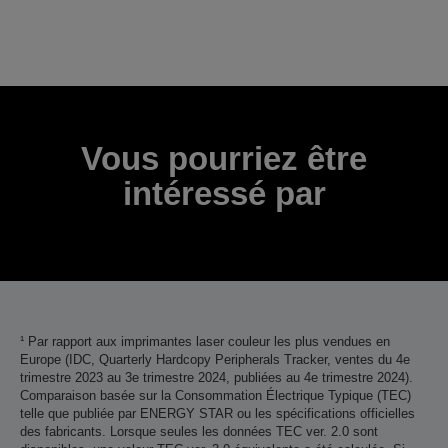
Merci pour votre soumission.
Nous vous contacterons dans les prochains jours
ouvrables.
Vous pourriez être
intéressé par
¹ Par rapport aux imprimantes laser couleur les plus vendues en
Europe (IDC, Quarterly Hardcopy Peripherals Tracker, ventes du 4e
trimestre 2023 au 3e trimestre 2024, publiées au 4e trimestre 2024).
Comparaison basée sur la Consommation Électrique Typique (TEC)
telle que publiée par ENERGY STAR ou les spécifications officielles
des fabricants. Lorsque seules les données TEC ver. 2.0 sont