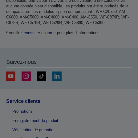
disponibles, une valeur TEC ver. 3.0 équivalente a été calculée. Si
aucune donnée n’est disponible, les produits ont été supprimés de la
comparaison. Les modèles Epson comprenaient : WF-C20750, AM-
C6000, AM-C5000, AM-C4000, AM-C400, AM-C550, WF-C879R, WF-
C878R, WF-C579R, WF-C529R, WF-C5890, WF-C5390.
² Veuillez
consulter epson.fr
pour plus d’informations
Suivez-nous
Service clients
Promotions
Enregistrement de produit
Vérification de garantie