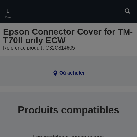
Skip
to
Rech
main
Menu
content
Epson Connector Cover for TM-
T70II only ECW
Référence produit : C32C814605
Où acheter
Produits compatibles