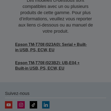
Les modèles ci-dessous sont
compatibles avec un ou plusieurs
produits de cette gamme. Pour plus
d’informations, veuillez vous reporter
aux liens ci-dessous ou au manuel de
votre produit.
Epson TM-T70II (023A0): Serial + Built-
in USB, PS, ECW, EU
Epson TM-T70II (023B2): UB-E04 +
Built-in USB, PS, ECW, EU
Suivez-nous