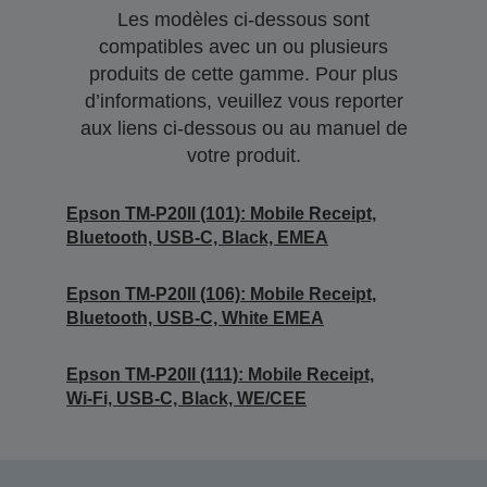
Les modèles ci-dessous sont
compatibles avec un ou plusieurs
produits de cette gamme. Pour plus
d’informations, veuillez vous reporter
aux liens ci-dessous ou au manuel de
votre produit.
Epson TM-P20II (101): Mobile Receipt,
Bluetooth, USB-C, Black, EMEA
Epson TM-P20II (106): Mobile Receipt,
Bluetooth, USB-C, White EMEA
Epson TM-P20II (111): Mobile Receipt,
Wi-Fi, USB-C, Black, WE/CEE