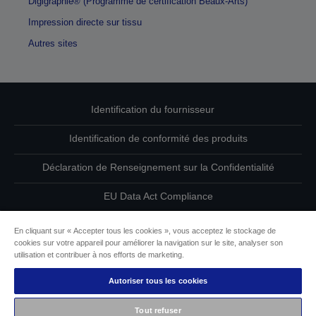
Digigraphie® (Programme de certification Beaux-Arts)
Impression directe sur tissu
Autres sites
Identification du fournisseur
Identification de conformité des produits
Déclaration de Renseignement sur la Confidentialité
EU Data Act Compliance
Contactez-nous au sujet de vos données
En cliquant sur « Accepter tous les cookies », vous acceptez le stockage de
cookies sur votre appareil pour améliorer la navigation sur le site, analyser son
Informations sur les cookies
utilisation et contribuer à nos efforts de marketing.
Autoriser tous les cookies
L’engagement d’Epson pour l’accessibilité
Tout refuser