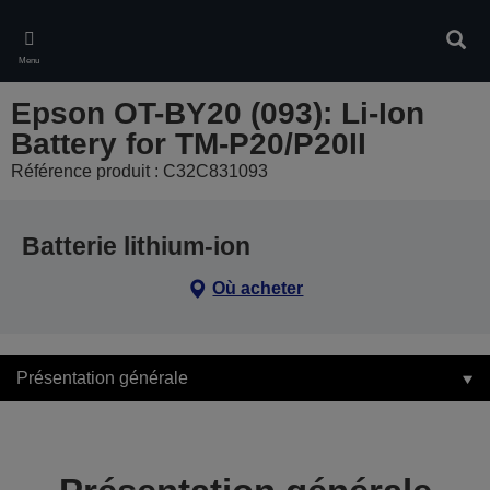
Skip
to
Rech
main
Menu
content
Epson OT-BY20 (093): Li-Ion
Battery for TM-P20/P20II
Référence produit : C32C831093
Batterie lithium-ion
Où acheter
Présentation générale