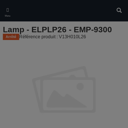
Skip
to
Rech
main
Menu
content
Lamp - ELPLP26 - EMP-9300
Référence produit : V13H010L26
Arrêté