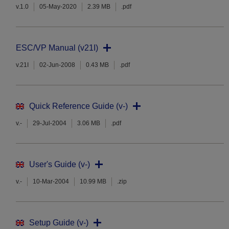
v.1.0
05-May-2020
2.39 MB
.pdf
ESC/VP Manual (v21I)
v.21I
02-Jun-2008
0.43 MB
.pdf
Quick Reference Guide (v-)
v.-
29-Jul-2004
3.06 MB
.pdf
User's Guide (v-)
v.-
10-Mar-2004
10.99 MB
.zip
Setup Guide (v-)