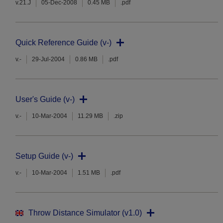
v.21.J
05-Dec-2008
0.45 MB
.pdf
Quick Reference Guide (v-)
v.-
29-Jul-2004
0.86 MB
.pdf
User's Guide (v-)
v.-
10-Mar-2004
11.29 MB
.zip
Setup Guide (v-)
v.-
10-Mar-2004
1.51 MB
.pdf
Throw Distance Simulator (v1.0)