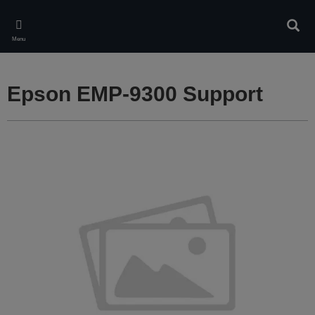
Skip
to
Rech
main
Menu
content
Epson EMP-9300 Support