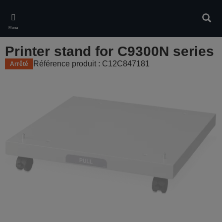
Skip
to
Rech
main
Menu
content
Printer stand for C9300N series
Référence produit : C12C847181
Arrêté