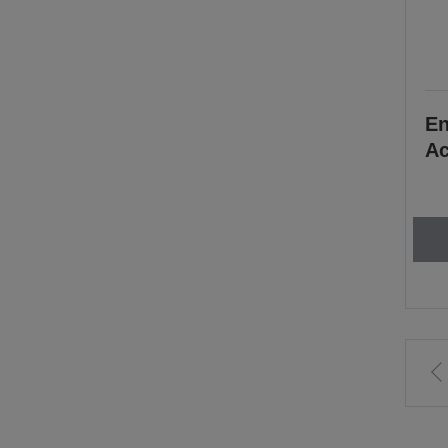
En
Ac
A
l