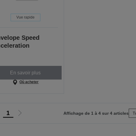
Vue rapide
velope Speed
celeration
En savoir plus
Où acheter
1
Affichage de 1 à 4 sur 4 articles
T
ller
Aller
à
à
a
la