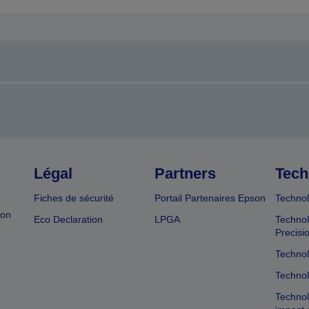
page
page
récédente
suivante
Légal
Partners
Tech
Fiches de sécurité
Portail Partenaires Epson
Technol
ion
Eco Declaration
LPGA
Technol
Precisi
Technol
Technol
Technol