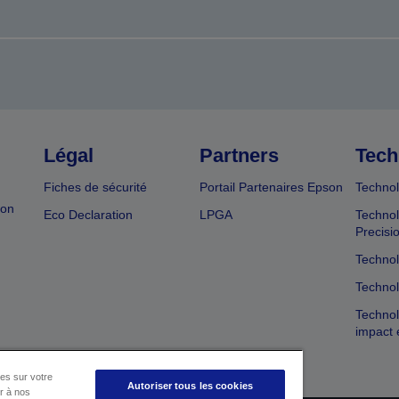
Légal
Partners
Tech
Fiches de sécurité
Portail Partenaires Epson
Technol
ion
Eco Declaration
LPGA
Technol
Precisi
Technol
Technol
Technol
impact 
es sur votre
Autoriser tous les cookies
er à nos