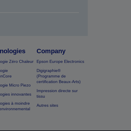
nologies
Company
ogie Zéro Chaleur
Epson Europe Electronics
ogie
Digigraphie®
onCore
(Programme de
certification Beaux-Arts)
ogie Micro Piezo
Impression directe sur
ogies innovantes
tissu
ogies à moindre
Autres sites
environnemental