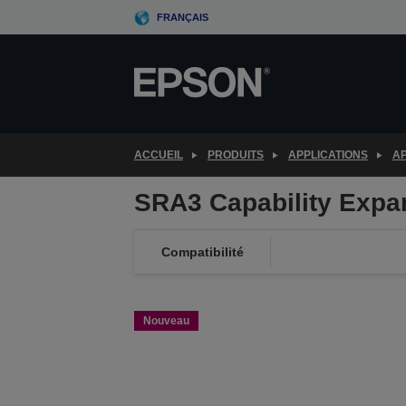
Skip
FRANÇAIS
to
main
content
ACCUEIL
PRODUITS
APPLICATIONS
AP
SRA3 Capability Expa
Compatibilité
Nouveau