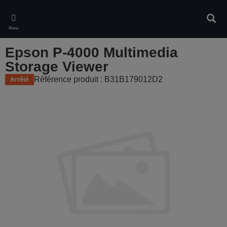
Skip
to
Rech
main
Menu
content
Epson P-4000 Multimedia
Storage Viewer
Référence produit : B31B179012D2
Arrêté