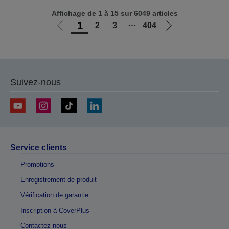
Affichage de 1 à 15 sur 6049 articles
1
2
3
⋯
404
Aller
Aller
à
à
la
la
page
page
précédente
suivante
Suivez-nous
Service clients
Promotions
Enregistrement de produit
Vérification de garantie
Inscription à CoverPlus
Contactez-nous