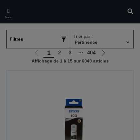
Skip
to
Rech
main
Menu
content
Trier par :
Filtres
1
2
3
⋯
404
Aller
Aller
Affichage de 1 à 15 sur 6049 articles
à
à
la
la
page
page
précédente
suivante