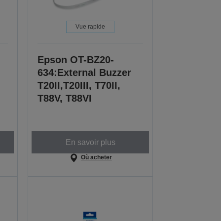
Vue rapide
Epson OT-BZ20-
634:External Buzzer
T20II,T20III, T70II,
T88V, T88VI
En savoir plus
Où acheter