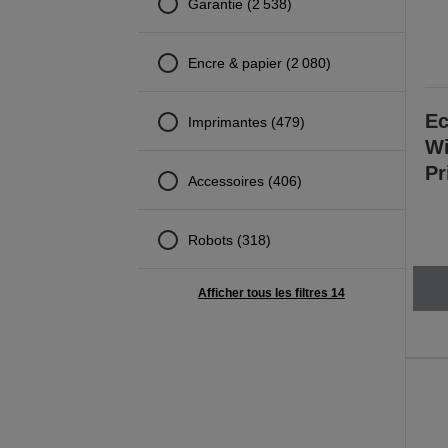
Garantie (2 538)
Encre & papier (2 080)
Ec
Imprimantes (479)
Wi
Pr
Accessoires (406)
Robots (318)
Afficher tous les filtres 14