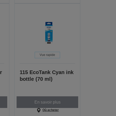
Vue rapide
r
115 EcoTank Cyan ink
bottle (70 ml)
En savoir plus
Où acheter