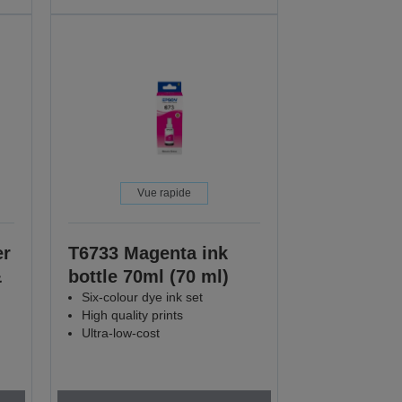
Vue rapide
er
T6733 Magenta ink
&
bottle 70ml (70 ml)
Six-colour dye ink set
High quality prints
Ultra-low-cost