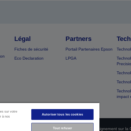
Légal
Partners
Tech
Fiches de sécurité
Portail Partenaires Epson
Technol
ion
Eco Declaration
LPGA
Technol
Precisi
Technol
Technol
Technol
impact 
es sur votre
Autoriser tous les cookies
er à nos
Tout refuser
n de conformité des produits
Déclaration de Renseignement sur la C