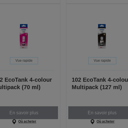
Vue rapide
Vue rapide
2 EcoTank 4-colour
102 EcoTank 4-colou
ltipack (70 ml)
Multipack (127 ml)
En savoir plus
En savoir plus
Où acheter
Où acheter