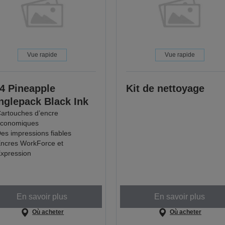
Vue rapide
Vue rapide
4 Pineapple
Kit de nettoyage
nglepack Black Ink
artouches d’encre
conomiques
es impressions fiables
ncres WorkForce et
xpression
En savoir plus
En savoir plus
Où acheter
Où acheter