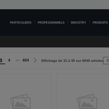
PARTICULIERS
PROFESSIONNELS
INDUSTRY
PRODUITS
3
4
⋯
404
Affichage de 31 à 45 sur 6049 articles
T
Aller
à
la
page
suivante