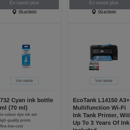
En savoir plus
En savoir plus
Où acheter
Où acheter
Vue rapide
Vue rapide
732 Cyan ink bottle
EcoTank L14150 A3+
ml (70 ml)
Multifunction Wi-Fi
ix-colour dye ink set
Ink Tank Printer, Wit
igh quality prints
Up To 3 Years Of Ink
ltra-low-cost