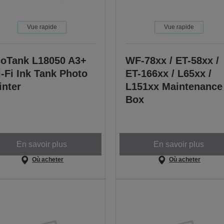
Vue rapide
Vue rapide
oTank L18050 A3+
WF-78xx / ET-58xx /
-Fi Ink Tank Photo
ET-166xx / L65xx /
inter
L151xx Maintenance
Box
En savoir plus
En savoir plus
Où acheter
Où acheter