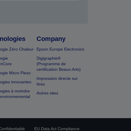
nologies
Company
ogie Zéro Chaleur
Epson Europe Electronics
ogie
Digigraphie®
onCore
(Programme de
certification Beaux-Arts)
ogie Micro Piezo
Impression directe sur
ogies innovantes
tissu
ogies à moindre
Autres sites
environnemental
onfidentialité
EU Data Act Compliance