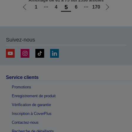
Affichage de 61 à 75 sur 2538 articles
5
1
⋯
4
6
⋯
170
Aller
Aller
à
à
la
la
page
page
précédente
suivante
Suivez-nous
Service clients
Promotions
Enregistrement de produit
Vérification de garantie
Inscription à CoverPlus
Contactez-nous
Recherche de détaillants