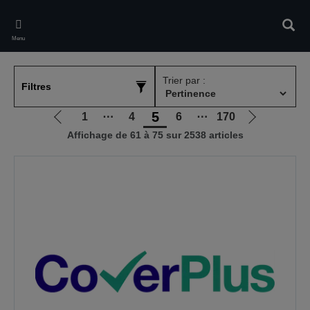
Skip
to
Rech
main
Menu
content
Trier par :
Filtres
5
1
⋯
4
6
⋯
170
Aller
Aller
Affichage de 61 à 75 sur 2538 articles
à
à
la
la
page
page
précédente
suivante