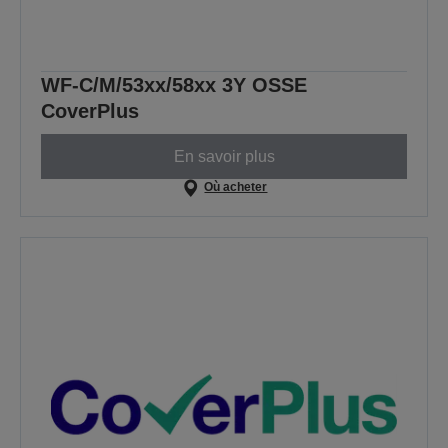
WF-C/M/53xx/58xx 3Y OSSE
CoverPlus
En savoir plus
Où acheter