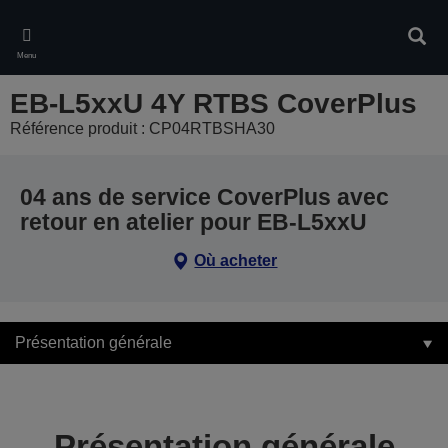
Skip
to
Rech
main
Menu
content
EB-L5xxU 4Y RTBS CoverPlus
Référence produit : CP04RTBSHA30
04 ans de service CoverPlus avec
retour en atelier pour EB-L5xxU
Où acheter
Présentation générale
Présentation générale