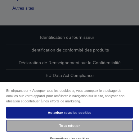
Autres sites
Identification du fournisseur
Identification de conformité des produits
Déclaration de Renseignement sur la Confidentialité
EU Data Act Compliance
Contactez-nous au sujet de vos données
En cliquant sur « Accepter tous les cookies », vous acceptez le stockage de
cookies sur votre appareil pour améliorer la navigation sur le site, analyser son
Informations sur les cookies
utilisation et contribuer à nos efforts de marketing.
Autoriser tous les cookies
L’engagement d’Epson pour l’accessibilité
Tout refuser
Copyright © 2026 Seiko Epson
Paramètres des cookies