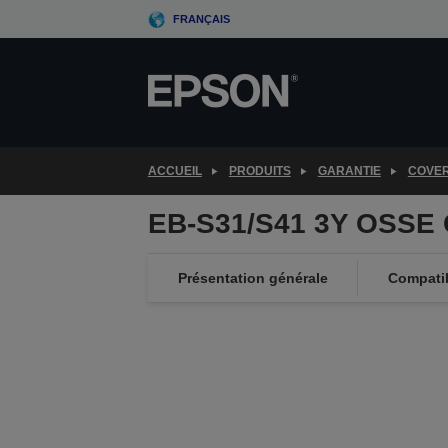
Skip
FRANÇAIS
to
main
content
ACCUEIL
PRODUITS
GARANTIE
COVE
EB-S31/S41 3Y OSSE 
Présentation générale
Compatib