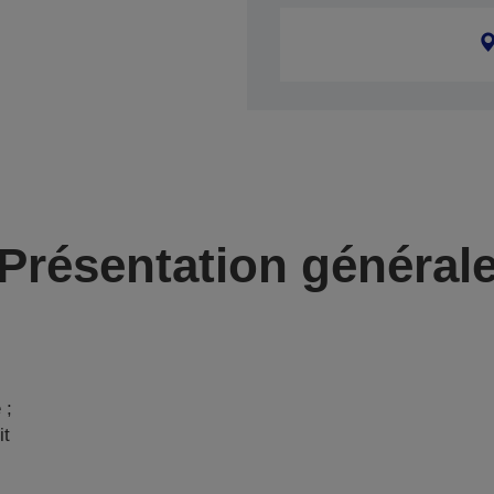
Présentation général
 ;
it