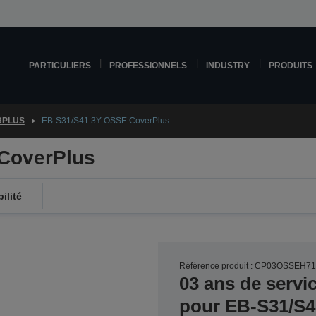
PARTICULIERS
PROFESSIONNELS
INDUSTRY
PRODUITS
RPLUS
EB-S31/S41 3Y OSSE CoverPlus
CoverPlus
ilité
Référence produit : CP03OSSEH7
03 ans de servi
pour EB-S31/S4