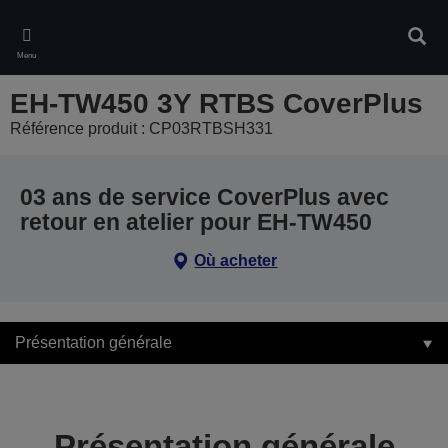
Skip
to
Rech
main
Menu
content
EH-TW450 3Y RTBS CoverPlus
Référence produit : CP03RTBSH331
03 ans de service CoverPlus avec
retour en atelier pour EH-TW450
Où acheter
Présentation générale
Présentation générale