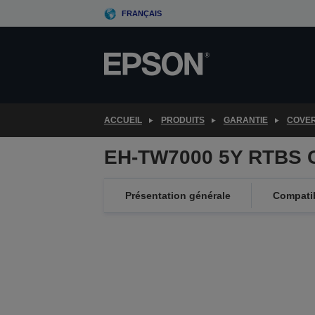
Skip
FRANÇAIS
to
main
content
ACCUEIL
PRODUITS
GARANTIE
COVE
EH-TW7000 5Y RTBS 
Présentation générale
Compatib