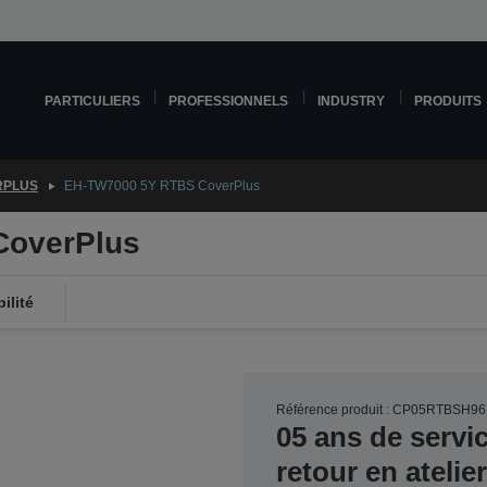
PARTICULIERS
PROFESSIONNELS
INDUSTRY
PRODUITS
RPLUS
EH-TW7000 5Y RTBS CoverPlus
CoverPlus
ilité
Référence produit : CP05RTBSH96
05 ans de servi
retour en ateli