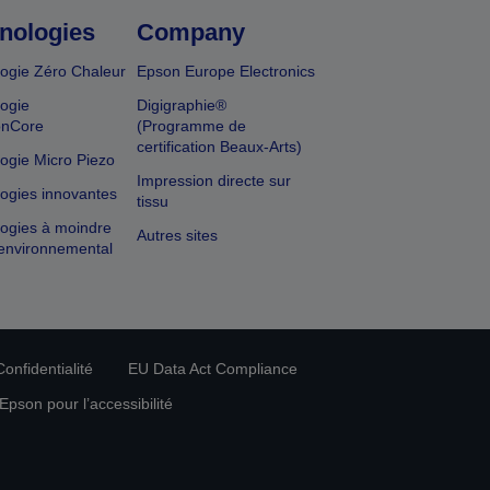
nologies
Company
ogie Zéro Chaleur
Epson Europe Electronics
ogie
Digigraphie®
onCore
(Programme de
certification Beaux-Arts)
ogie Micro Piezo
Impression directe sur
ogies innovantes
tissu
ogies à moindre
Autres sites
environnemental
onfidentialité
EU Data Act Compliance
pson pour l’accessibilité