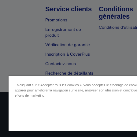
Service clients
Conditions
générales
Promotions
Conditions d’utilisat
Enregistrement de
produit
Vérification de garantie
Inscription à CoverPlus
Contactez-nous
Recherche de détaillants
En cliquant sur « Accepter tous les cookies », vous acceptez le stockage de cooki
appareil pour améliorer la navigation sur le site, analyser son utilisation et contribu
efforts de marketing.
Identification du fournisseur
Identificatio
Contactez-nous au sujet