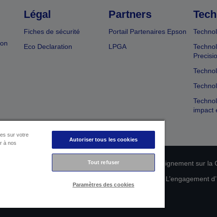
Légal
Partners
Tech
Fiches de sécurité
Portail Partenaires Epson
Technol
ion
Eco Declaration
LPGA
Technol
Precisi
Technol
Technol
Technol
impact 
es sur votre
Autoriser tous les cookies
er à nos
n de conformité des produits
Tout refuser
Déclaration de Renseignement sur la C
 de vos données
Informations sur les cookies
L’engagement d’E
Paramètres des cookies
Copyright © 2026 Seiko Epson