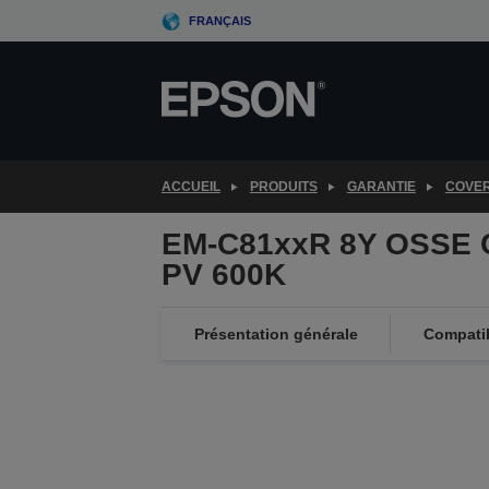
Skip
FRANÇAIS
to
main
content
ACCUEIL
PRODUITS
GARANTIE
COVE
EM-C81xxR 8Y OSSE 
PV 600K
Présentation générale
Compatib