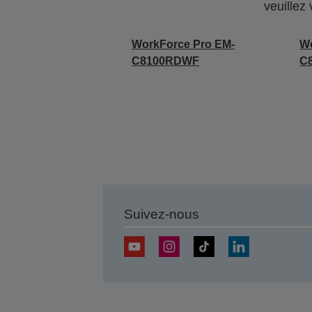
veuillez
WorkForce Pro EM-
Wo
C8100RDWF
C
Suivez-nous