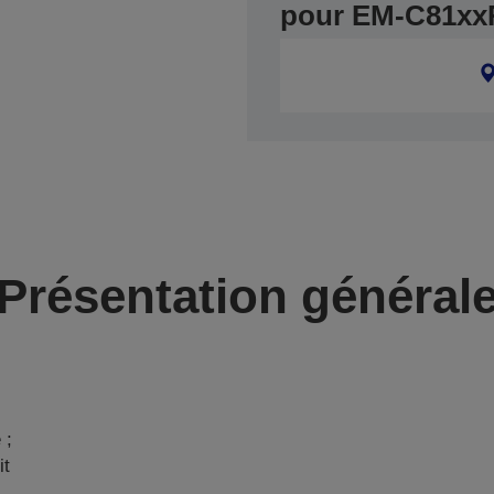
pour EM-C81xxR
Présentation général
 ;
it