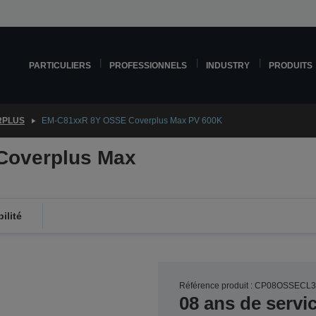
PARTICULIERS
PROFESSIONNELS
INDUSTRY
PRODUITS
RPLUS
EM-C81xxR 8Y OSSE Coverplus Max PV 600K
Coverplus Max
ilité
Référence produit : CP08OSSECL
08 ans de servi