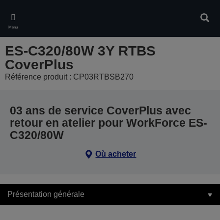
Skip
to
Rech
main
Menu
content
ES-C320/80W 3Y RTBS
CoverPlus
Référence produit : CP03RTBSB270
03 ans de service CoverPlus avec
retour en atelier pour WorkForce ES-
C320/80W
Où acheter
Présentation générale