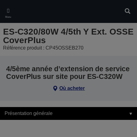
Skip
to
Rech
main
Menu
content
ES-C320/80W 4/5th Y Ext. OSSE
CoverPlus
Référence produit : CP45OSSEB270
4/5ème année d’extension de service
CoverPlus sur site pour ES-C320W
Où acheter
Présentation générale