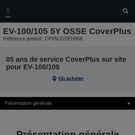
Skip
to
Rech
main
Menu
content
EV-100/105 5Y OSSE CoverPlus
Référence produit : CP05OSSEH868
05 ans de service CoverPlus sur site
pour EV-100/105
Où acheter
Présentation générale
Présentation générale