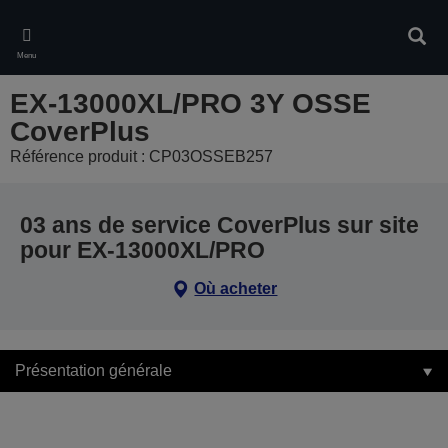
Skip
to
Rech
main
Menu
content
EX-13000XL/PRO 3Y OSSE
CoverPlus
Référence produit : CP03OSSEB257
03 ans de service CoverPlus sur site
pour EX-13000XL/PRO
Où acheter
Présentation générale