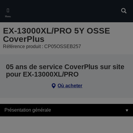
Skip
to
Rech
main
Menu
content
EX-13000XL/PRO 5Y OSSE
CoverPlus
Référence produit : CP05OSSEB257
05 ans de service CoverPlus sur site
pour EX-13000XL/PRO
Où acheter
Présentation générale