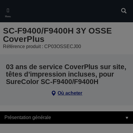
Skip
to
Rech
main
Menu
content
SC-F9400/F9400H 3Y OSSE
CoverPlus
Référence produit : CP03OSSECJ00
03 ans de service CoverPlus sur site,
têtes d’impression incluses, pour
SureColor SC-F9400/F9400H
Où acheter
Présentation générale