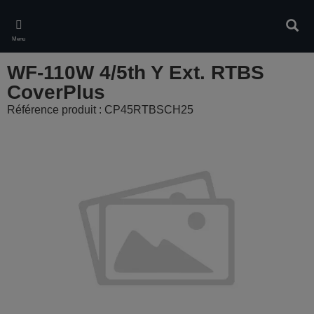
Skip
to
Rech
main
Menu
content
WF-110W 4/5th Y Ext. RTBS
CoverPlus
Référence produit : CP45RTBSCH25