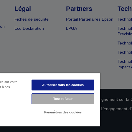
Légal
Partners
Tech
Fiches de sécurité
Portail Partenaires Epson
Technol
ion
Eco Declaration
LPGA
Technol
Precisi
Technol
Technol
Technol
impact 
es sur votre
Autoriser tous les cookies
er à nos
n de conformité des produits
Tout refuser
Déclaration de Renseignement sur la C
 de vos données
Informations sur les cookies
L’engagement d’E
Paramètres des cookies
Copyright © 2026 Seiko Epson