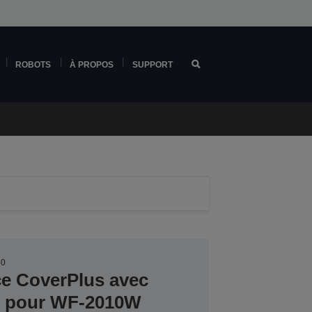
ROBOTS
À PROPOS
SUPPORT
40
ce CoverPlus avec
er pour WF-2010W