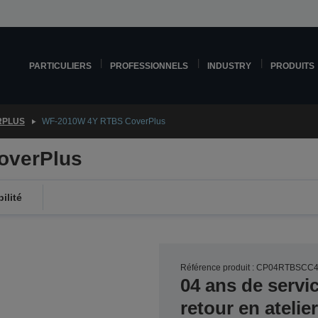
PARTICULIERS
PROFESSIONNELS
INDUSTRY
PRODUITS
RPLUS
WF-2010W 4Y RTBS CoverPlus
overPlus
ilité
Référence produit : CP04RTBSCC
04 ans de servi
retour en ateli