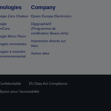
nologies
Company
ogie Zéro Chaleur
Epson Europe Electronics
ogie
Digigraphie®
onCore
(Programme de
certification Beaux-Arts)
ogie Micro Piezo
Impression directe sur
ogies innovantes
tissu
ogies à moindre
Autres sites
environnemental
onfidentialité
EU Data Act Compliance
pson pour l’accessibilité