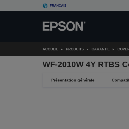
Skip
FRANÇAIS
to
main
content
ACCUEIL
PRODUITS
GARANTIE
COVE
WF-2010W 4Y RTBS C
Présentation générale
Compatib