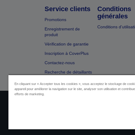
Service clients
Conditions
générales
Promotions
Conditions d’utilisat
Enregistrement de
produit
Vérification de garantie
Inscription à CoverPlus
Contactez-nous
Recherche de détaillants
En cliquant sur « Accepter tous les cookies », vous acceptez le stockage de cooki
appareil pour améliorer la navigation sur le site, analyser son utilisation et contribu
efforts de marketing.
Identification du fournisseur
Identificatio
Contactez-nous au sujet