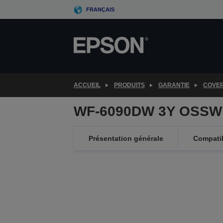
Skip
FRANÇAIS
to
main
content
ACCUEIL
PRODUITS
GARANTIE
COVE
WF-6090DW 3Y OSSW 
Présentation générale
Compatib