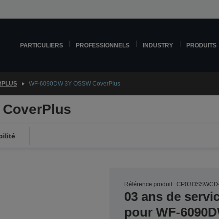
PARTICULIERS
PROFESSIONNELS
INDUSTRY
PRODUITS
RPLUS
WF-6090DW 3Y OSSW CoverPlus
CoverPlus
ilité
Référence produit : CP03OSSWCD
03 ans de servi
pour WF-6090