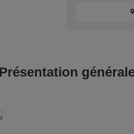
Présentation général
 ;
it