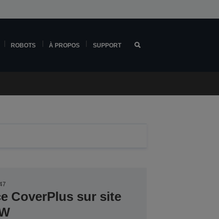
ROBOTS
À PROPOS
SUPPORT
47
ce CoverPlus sur site
DW