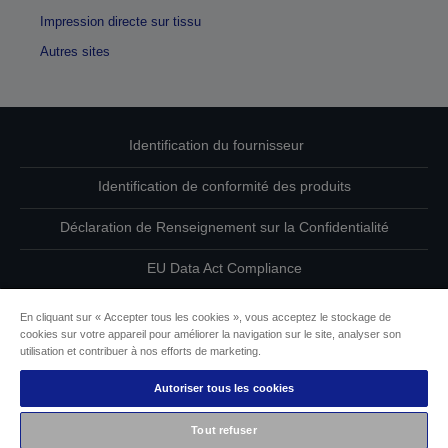
Impression directe sur tissu
Autres sites
Identification du fournisseur
Identification de conformité des produits
Déclaration de Renseignement sur la Confidentialité
EU Data Act Compliance
Contactez-nous au sujet de vos données
En cliquant sur « Accepter tous les cookies », vous acceptez le stockage de
cookies sur votre appareil pour améliorer la navigation sur le site, analyser son
Informations sur les cookies
utilisation et contribuer à nos efforts de marketing.
Autoriser tous les cookies
L’engagement d’Epson pour l’accessibilité
Tout refuser