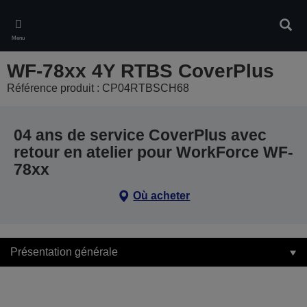
Skip
to
Rech
main
Menu
content
WF-78xx 4Y RTBS CoverPlus
Référence produit : CP04RTBSCH68
04 ans de service CoverPlus avec
retour en atelier pour WorkForce WF-
78xx
Où acheter
Présentation générale