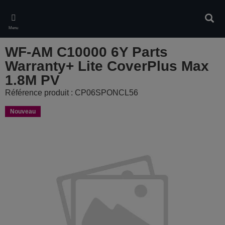
Skip
to
Rech
main
Menu
content
WF-AM C10000 6Y Parts
Warranty+ Lite CoverPlus Max
1.8M PV
Référence produit : CP06SPONCL56
Nouveau