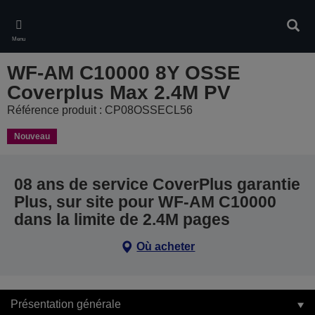
Skip
to
Rech
main
Menu
content
WF-AM C10000 8Y OSSE
Coverplus Max 2.4M PV
Référence produit : CP08OSSECL56
Nouveau
08 ans de service CoverPlus garantie
Plus, sur site pour WF-AM C10000
dans la limite de 2.4M pages
Où acheter
Présentation générale