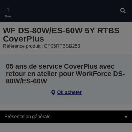
Skip
to
Rech
main
Menu
content
WF DS-80W/ES-60W 5Y RTBS
CoverPlus
Référence produit : CP05RTBSB253
05 ans de service CoverPlus avec
retour en atelier pour WorkForce DS-
80W/ES-60W
Où acheter
Présentation générale