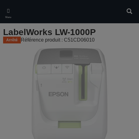
Skip
to
Rech
main
Menu
content
LabelWorks LW-1000P
Référence produit : C51CD06010
Arrêté