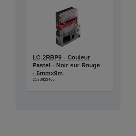
LC-2RBP9 - Couleur
LC-2WB
Pastel - Noir sur Rouge
Noir s
- 6mmx9m
6mmx
C53S623400
C53S6234